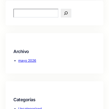
S
e
a
r
c
h
Archivo
mayo 2026
Categorías
Uncategorized